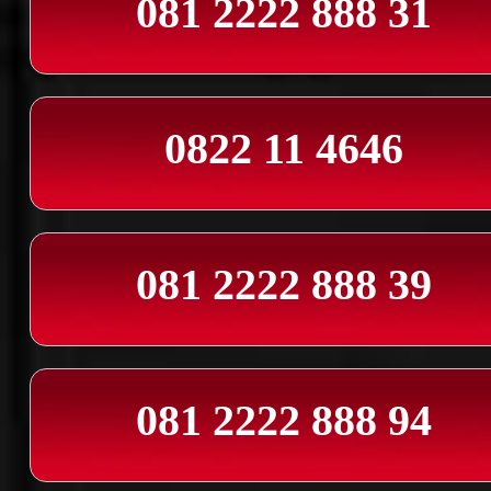
081 2222 888 31
0822 11 4646
081 2222 888 39
081 2222 888 94