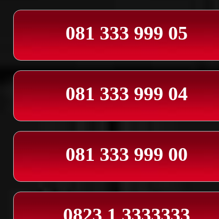
081 333 999 05
081 333 999 04
081 333 999 00
0823 1 3333333