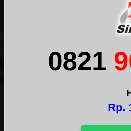
0821
9
Rp. 