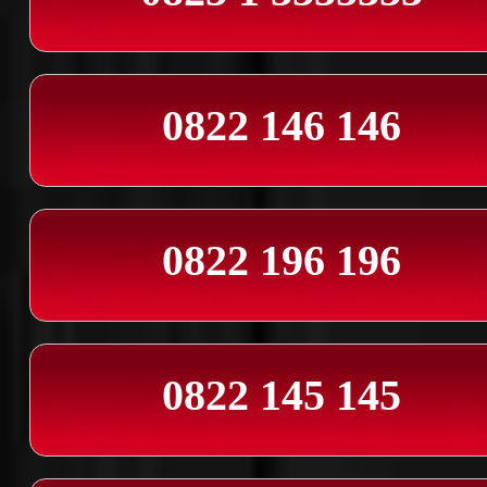
0822 146 146
0822 196 196
0822 145 145